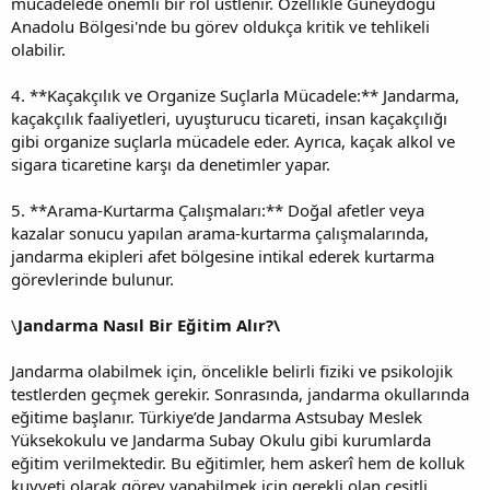
mücadelede önemli bir rol üstlenir. Özellikle Güneydoğu
Anadolu Bölgesi'nde bu görev oldukça kritik ve tehlikeli
olabilir.
4. **Kaçakçılık ve Organize Suçlarla Mücadele:** Jandarma,
kaçakçılık faaliyetleri, uyuşturucu ticareti, insan kaçakçılığı
gibi organize suçlarla mücadele eder. Ayrıca, kaçak alkol ve
sigara ticaretine karşı da denetimler yapar.
5. **Arama-Kurtarma Çalışmaları:** Doğal afetler veya
kazalar sonucu yapılan arama-kurtarma çalışmalarında,
jandarma ekipleri afet bölgesine intikal ederek kurtarma
görevlerinde bulunur.
\
Jandarma Nasıl Bir Eğitim Alır?\
Jandarma olabilmek için, öncelikle belirli fiziki ve psikolojik
testlerden geçmek gerekir. Sonrasında, jandarma okullarında
eğitime başlanır. Türkiye’de Jandarma Astsubay Meslek
Yüksekokulu ve Jandarma Subay Okulu gibi kurumlarda
eğitim verilmektedir. Bu eğitimler, hem askerî hem de kolluk
kuvveti olarak görev yapabilmek için gerekli olan çeşitli