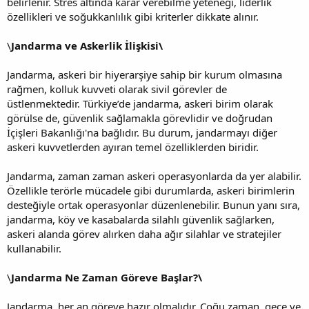
belirlenir. Stres altında karar verebilme yeteneği, liderlik
özellikleri ve soğukkanlılık gibi kriterler dikkate alınır.
\
Jandarma ve Askerlik İlişkisi\
Jandarma, askeri bir hiyerarşiye sahip bir kurum olmasına
rağmen, kolluk kuvveti olarak sivil görevler de
üstlenmektedir. Türkiye’de jandarma, askeri birim olarak
görülse de, güvenlik sağlamakla görevlidir ve doğrudan
İçişleri Bakanlığı'na bağlıdır. Bu durum, jandarmayı diğer
askeri kuvvetlerden ayıran temel özelliklerden biridir.
Jandarma, zaman zaman askeri operasyonlarda da yer alabilir.
Özellikle terörle mücadele gibi durumlarda, askeri birimlerin
desteğiyle ortak operasyonlar düzenlenebilir. Bunun yanı sıra,
jandarma, köy ve kasabalarda silahlı güvenlik sağlarken,
askeri alanda görev alırken daha ağır silahlar ve stratejiler
kullanabilir.
\
Jandarma Ne Zaman Göreve Başlar?\
Jandarma, her an göreve hazır olmalıdır. Çoğu zaman, gece ve