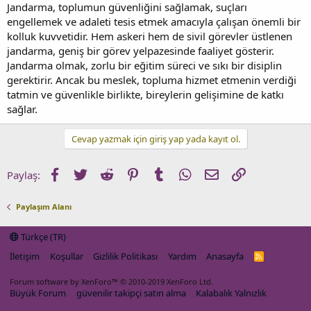
Jandarma, toplumun güvenliğini sağlamak, suçları
engellemek ve adaleti tesis etmek amacıyla çalışan önemli bir
kolluk kuvvetidir. Hem askeri hem de sivil görevler üstlenen
jandarma, geniş bir görev yelpazesinde faaliyet gösterir.
Jandarma olmak, zorlu bir eğitim süreci ve sıkı bir disiplin
gerektirir. Ancak bu meslek, topluma hizmet etmenin verdiği
tatmin ve güvenlikle birlikte, bireylerin gelişimine de katkı
sağlar.
Cevap yazmak için giriş yap yada kayıt ol.
Facebook
Twitter
Reddit
Pinterest
Tumblr
WhatsApp
E-posta
Link
Paylaş:
Paylaşım Alanı
Türkçe (TR)
İletişim
Koşullar
Gizlilik Politikası
Yardım
Anasayfa
R
S
S
Forum software by XenForo™
© 2010-2019 XenForo Ltd.
Büyük Forum
güvenilir takipçi satın alma
Kalabalık Yalnızlık