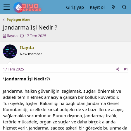
Giriş yap
Kayıt ol
Paylaşım Alanı
Jandarma Işi Nedir ?
K
B
Ilayda
17 Tem 2025
o
a
n
ş
Ilayda
u
l
New member
y
a
u
n
b
g
17 Tem 2025
#1
a
ı
ş
ç
\
Jandarma İşi Nedir?\
l
t
a
a
Jandarma, halkın güvenliğini sağlamak, suçları önlemek ve
t
r
adaleti temin etmek amacıyla çalışan bir kolluk kuvvetidir.
a
i
Türkiye’de, İçişleri Bakanlığı'na bağlı olan Jandarma Genel
n
h
Komutanlığı, özellikle kırsal bölgelerde ve bazı illerde asayişi
i
sağlamakla sorumludur. Bunun dışında, Jandarma; trafik,
terörle mücadele, organize suçlar ve daha birçok alanda
hizmet verir. Jandarma, sadece askeri bir görevde bulunmakla