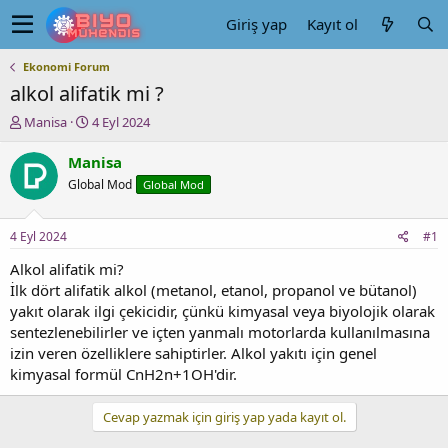
Giriş yap
Kayıt ol
Ekonomi Forum
alkol alifatik mi ?
K
B
Manisa
4 Eyl 2024
o
a
n
ş
Manisa
u
l
Global Mod
Global Mod
y
a
u
n
b
g
4 Eyl 2024
#1
a
ı
ş
ç
Alkol alifatik mi?
l
t
İlk dört alifatik alkol (metanol, etanol, propanol ve bütanol)
a
a
yakıt olarak ilgi çekicidir, çünkü kimyasal veya biyolojik olarak
t
r
sentezlenebilirler ve içten yanmalı motorlarda kullanılmasına
a
i
izin veren özelliklere sahiptirler. Alkol yakıtı için genel
n
h
kimyasal formül CnH2n+1OH'dir.
i
Cevap yazmak için giriş yap yada kayıt ol.