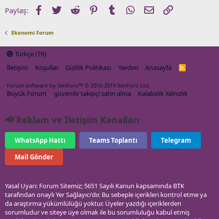
Facebook
Twitter
Reddit
Pinterest
Tumblr
WhatsApp
E-posta
Link
Paylaş:
Ekonomi Forum
Türkçe (TR)
İletişim
Koşullar
Gizlilik Politikası
Yardım
Anasayfa
R
S
S
Forum software by XenForo™
© 2010-2019 XenForo Ltd.
Büyük Forum
güvenilir takipçi satın alma
Kalabalık Yalnızlık
📢 Reklam ve İletişim Kanalları
WhatsApp Hattı
Teams Toplantı
Telegram
Mail Gönder
Yasal Uyarı: Forum Sitemiz; 5651 Sayılı Kanun kapsamında BTK
tarafından onaylı Yer Sağlayıcı'dır. Bu sebeple içerikleri kontrol etme ya
da araştırma yükümlülüğü yoktur. Üyeler yazdığı içeriklerden
sorumludur ve siteye üye olmak ile bu sorumluluğu kabul etmiş