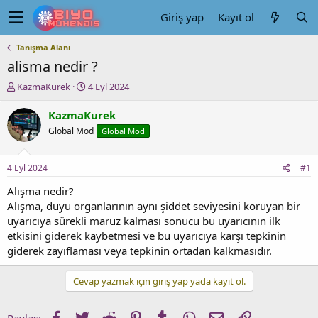
Giriş yap
Kayıt ol
Tanışma Alanı
alisma nedir ?
K
B
KazmaKurek
4 Eyl 2024
o
a
n
ş
KazmaKurek
u
l
Global Mod
Global Mod
y
a
u
n
b
g
4 Eyl 2024
#1
a
ı
ş
ç
Alışma nedir?
l
t
Alışma, duyu organlarının aynı şiddet seviyesini koruyan bir
a
a
uyarıcıya sürekli maruz kalması sonucu bu uyarıcının ilk
t
r
etkisini giderek kaybetmesi ve bu uyarıcıya karşı tepkinin
a
i
giderek zayıflaması veya tepkinin ortadan kalkmasıdır.
n
h
i
Cevap yazmak için giriş yap yada kayıt ol.
Facebook
Twitter
Reddit
Pinterest
Tumblr
WhatsApp
E-posta
Link
Paylaş: