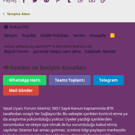
Tanışma Alanı
Türkçe (TR)
İletişim
Koşullar
Gizlilik Politikası
Yardım
Anasayfa
R
S
S
Forum software by XenForo™
© 2010-2019 XenForo Ltd.
Büyük Forum
güvenilir takipçi satın alma
Kalabalık Yalnızlık
📢 Reklam ve İletişim Kanalları
WhatsApp Hattı
Teams Toplantı
Telegram
Mail Gönder
Yasal Uyarı: Forum Sitemiz; 5651 Sayılı Kanun kapsamında BTK
tarafından onaylı Yer Sağlayıcı'dır. Bu sebeple içerikleri kontrol etme ya
da araştırma yükümlülüğü yoktur. Üyeler yazdığı içeriklerden
sorumludur ve siteye üye olmak ile bu sorumluluğu kabul etmiş
sayılırlar. Sitemiz kar amacı gütmez, ücretsiz bilgi paylaşım merkezidir.