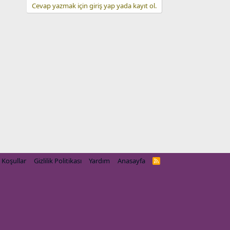
Cevap yazmak için giriş yap yada kayıt ol.
Koşullar
Gizlilik Politikası
Yardım
Anasayfa
R
S
S