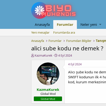
Anasayfa
Forumlar
Neler yeni
Yeni mesajlar
Forumlarda ara
Anasayfa
Forumlar
Forumdan Bilgiler
Tanışm
alici sube kodu ne demek ?
K
B
KazmaKurek
4 Eyl 2024
o
a
n
ş
4 Eyl 2024
u
l
Alıcı şube kodu ne de
y
a
u
n
SWIFT kodunun ilk 4 han
b
g
kod, kurum merkezinin b
a
ı
KazmaKurek
ş
ç
l
t
Global Mod
a
a
Global Mod
t
r