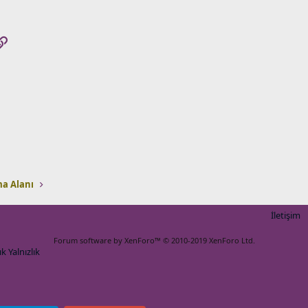
pp
osta
Link
a Alanı
İletişim
Forum software by XenForo™
© 2010-2019 XenForo Ltd.
k Yalnızlık