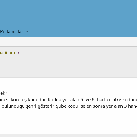
Kullanıcılar
a Alanı
mek?
esi kuruluş kodudur. Kodda yer alan 5. ve 6. harfler ülke kodunu i
ulunduğu şehri gösterir. Şube kodu ise en sonra yer alan 3 hanedi