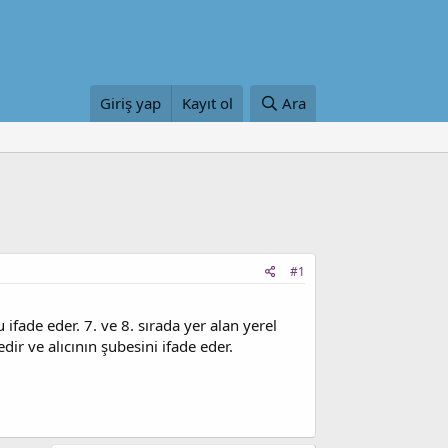
Giriş yap
Kayıt ol
Ara
#1
fade eder. 7. ve 8. sırada yer alan yerel
r ve alıcının şubesini ifade eder.