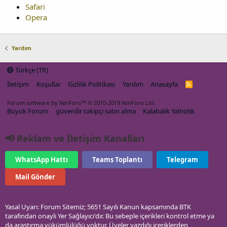
Safari
Opera
Yardım
Türkçe (TR)
İletişim
Koşullar
Gizlilik Politikası
Yardım
Anasayfa
R
S
S
Forum software by XenForo™
© 2010-2019 XenForo Ltd.
Büyük Forum
güvenilir takipçi satın alma
Kalabalık Yalnızlık
📢 Reklam ve İletişim Kanalları
WhatsApp Hattı
Teams Toplantı
Telegram
Mail Gönder
Yasal Uyarı: Forum Sitemiz; 5651 Sayılı Kanun kapsamında BTK
tarafından onaylı Yer Sağlayıcı'dır. Bu sebeple içerikleri kontrol etme ya
da araştırma yükümlülüğü yoktur. Üyeler yazdığı içeriklerden