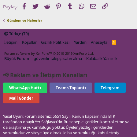
Facebook
Twitter
Reddit
Pinterest
Tumblr
WhatsApp
E-posta
Link
Paylaş:
Gündem ve Haberler
Türkçe (TR)
İletişim
Koşullar
Gizlilik Politikası
Yardım
Anasayfa
R
S
S
Forum software by XenForo™
© 2010-2019 XenForo Ltd.
Büyük Forum
güvenilir takipçi satın alma
Kalabalık Yalnızlık
📢 Reklam ve İletişim Kanalları
WhatsApp Hattı
Teams Toplantı
Telegram
Mail Gönder
Yasal Uyarı: Forum Sitemiz; 5651 Sayılı Kanun kapsamında BTK
tarafından onaylı Yer Sağlayıcı'dır. Bu sebeple içerikleri kontrol etme ya
da araştırma yükümlülüğü yoktur. Üyeler yazdığı içeriklerden
sorumludur ve siteye üye olmak ile bu sorumluluğu kabul etmiş