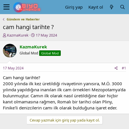
Giriş yap
Kayıt ol
Gündem ve Haberler
cam hangi tarihte ?
K
B
KazmaKurek
17 May 2024
o
a
n
ş
KazmaKurek
u
l
Global Mod
Global Mod
y
a
u
n
b
g
17 May 2024
#1
a
ı
ş
ç
Cam hangi tarihte?
l
t
2000 yılında ilk kez üretildiği rivayetinin yanısıra, M.Ö. 3000
a
a
yılında yapıldığına inanılan ilk cam örnekleri Mezopotamya'da
t
r
bulunmuştur. Camın ilk olarak nasıl üretildiğine dair hiçbir
a
i
kanıt olmamasına rağmen, Romalı bir tarihci olan Pliny,
n
h
Finike'li denizcilerin camı ilk olarak bulduğuna işaret eder.
i
Cevap yazmak için giriş yap yada kayıt ol.