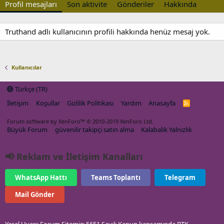
Profil mesajları
Son aktivite
Gönderiler
Hakkında
Truthand adlı kullanıcının profili hakkında henüz mesaj yok.
Kullanıcılar
Türkçe (TR)
İletişim
Koşullar
Gizlilik Politikası
Yardım
Anasayfa
R
S
S
Forum software by XenForo™
© 2010-2019 XenForo Ltd.
Büyük Forum
güvenilir takipçi satın alma
Kalabalık Yalnızlık
📢 Reklam ve İletişim Kanalları
WhatsApp Hattı
Teams Toplantı
Telegram
Mail Gönder