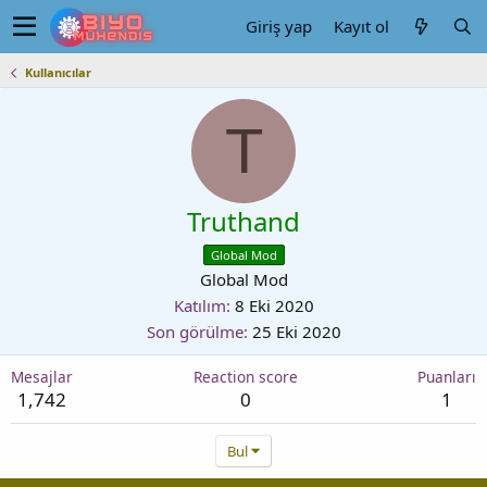
Giriş yap
Kayıt ol
Kullanıcılar
T
Truthand
Global Mod
Global Mod
Katılım
8 Eki 2020
Son görülme
25 Eki 2020
Mesajlar
Reaction score
Puanları
1,742
0
1
Bul