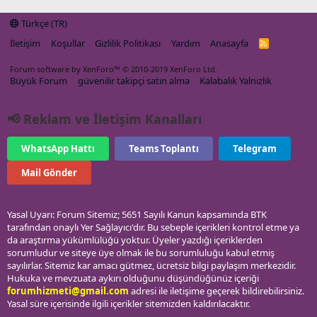
Türkçe (TR)
İletişim
Koşullar
Gizlilik Politikası
Yardım
Anasayfa
R
S
S
Forum software by XenForo™
© 2010-2019 XenForo Ltd.
Büyük Forum
güvenilir takipçi satın alma
Kalabalık Yalnızlık
📢 Reklam ve İletişim Kanalları
WhatsApp Hattı
Teams Toplantı
Telegram
Mail Gönder
Yasal Uyarı: Forum Sitemiz; 5651 Sayılı Kanun kapsamında BTK
tarafından onaylı Yer Sağlayıcı'dır. Bu sebeple içerikleri kontrol etme ya
da araştırma yükümlülüğü yoktur. Üyeler yazdığı içeriklerden
sorumludur ve siteye üye olmak ile bu sorumluluğu kabul etmiş
sayılırlar. Sitemiz kar amacı gütmez, ücretsiz bilgi paylaşım merkezidir.
Hukuka ve mevzuata aykırı olduğunu düşündüğünüz içeriği
forumhizmeti@gmail.com
adresi ile iletişime geçerek bildirebilirsiniz.
Yasal süre içerisinde ilgili içerikler sitemizden kaldırılacaktır.